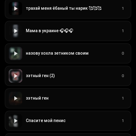
трахай меня ёбаный ты нарик 🥰🥰🥰
1
Мама в украине 🎧🎧🎧
1
назову хохла зетником своим
0
зэтный ген (2)
0
зэтный ген
1
Спасите мой пенис
1