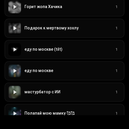
Горит жопа Хачика
1
Подарок к мертвому хохлу
1
еду по москве (tilt)
1
еду по москве
1
мастурбатор с ИИ
1
Полапай мою мамку 🥰🥰
1