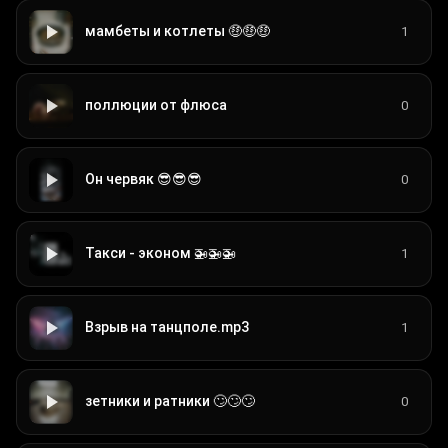
мамбеты и котлеты 🤑🤑🤑
1
поллюции от флюса
0
Он червяк 😎😎😎
0
Такси - эконом 🚁🚁🚁
1
Взрыв на танцполе.mp3
1
зетники и ратники 🙄🙄🙄
0